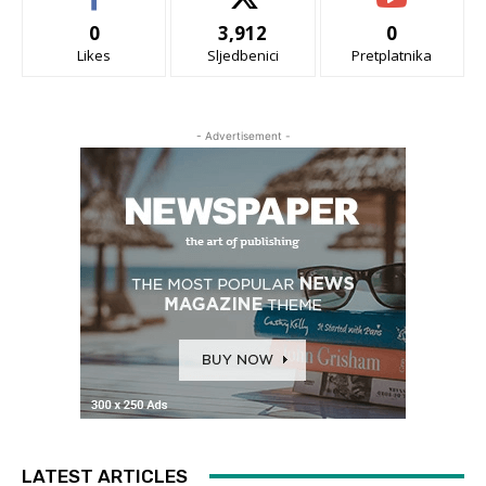
0
3,912
0
Likes
Sljedbenici
Pretplatnika
- Advertisement -
LATEST ARTICLES