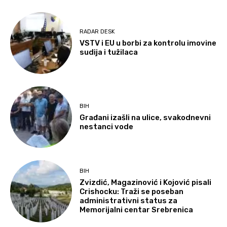
RADAR DESK
VSTV i EU u borbi za kontrolu imovine
sudija i tužilaca
BIH
Građani izašli na ulice, svakodnevni
nestanci vode
BIH
Zvizdić, Magazinović i Kojović pisali
Crishocku: Traži se poseban
administrativni status za
Memorijalni centar Srebrenica