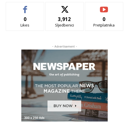
0
3,912
0
Likes
Sljedbenici
Pretplatnika
- Advertisement -