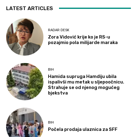
LATEST ARTICLES
RADAR DESK
Zora Vidović krije ko je RS-u
pozajmio pola milijarde maraka
BIH
Hamida supruga Hamdiju ubila
ispalivši mu metak u sljepoočnicu.
Strahuje se od njenog mogućeg
bjekstva
BIH
Počela prodaja ulaznica za SFF