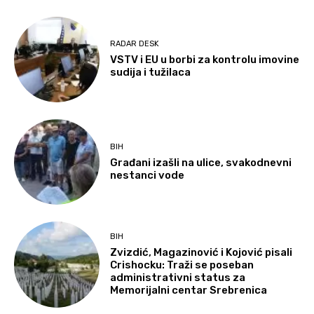
RADAR DESK
VSTV i EU u borbi za kontrolu imovine
sudija i tužilaca
BIH
Građani izašli na ulice, svakodnevni
nestanci vode
BIH
Zvizdić, Magazinović i Kojović pisali
Crishocku: Traži se poseban
administrativni status za
Memorijalni centar Srebrenica