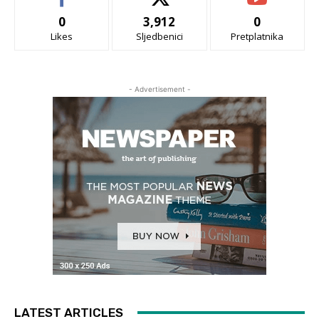
0
3,912
0
Likes
Sljedbenici
Pretplatnika
- Advertisement -
LATEST ARTICLES