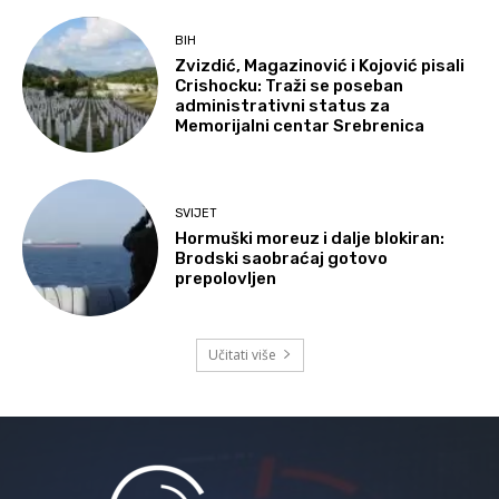
BIH
Zvizdić, Magazinović i Kojović pisali
Crishocku: Traži se poseban
administrativni status za
Memorijalni centar Srebrenica
SVIJET
Hormuški moreuz i dalje blokiran:
Brodski saobraćaj gotovo
prepolovljen
Učitati više