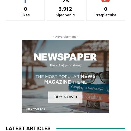
0
3,912
0
Likes
Sljedbenici
Pretplatnika
- Advertisement -
LATEST ARTICLES