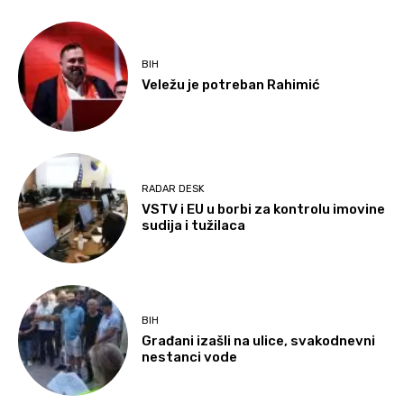
BIH
Veležu je potreban Rahimić
RADAR DESK
VSTV i EU u borbi za kontrolu imovine
sudija i tužilaca
BIH
Građani izašli na ulice, svakodnevni
nestanci vode