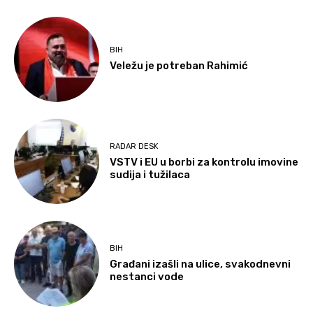
BIH
Veležu je potreban Rahimić
RADAR DESK
VSTV i EU u borbi za kontrolu imovine
sudija i tužilaca
BIH
Građani izašli na ulice, svakodnevni
nestanci vode