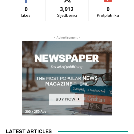
0
3,912
0
Likes
Sljedbenici
Pretplatnika
- Advertisement -
LATEST ARTICLES