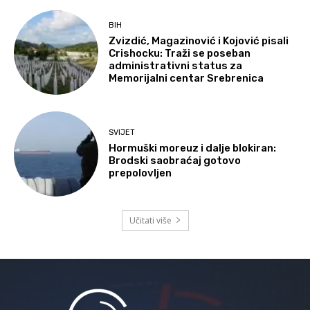
BIH
Zvizdić, Magazinović i Kojović pisali
Crishocku: Traži se poseban
administrativni status za
Memorijalni centar Srebrenica
SVIJET
Hormuški moreuz i dalje blokiran:
Brodski saobraćaj gotovo
prepolovljen
Učitati više