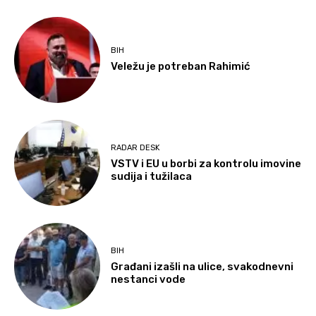
BIH
Veležu je potreban Rahimić
RADAR DESK
VSTV i EU u borbi za kontrolu imovine
sudija i tužilaca
BIH
Građani izašli na ulice, svakodnevni
nestanci vode