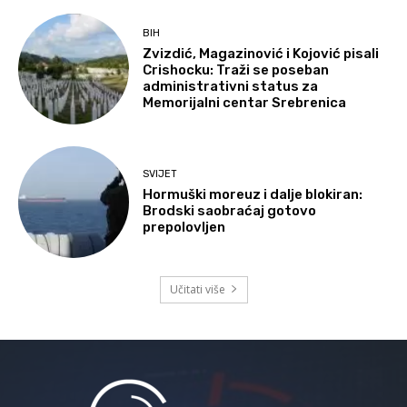
BIH
Zvizdić, Magazinović i Kojović pisali
Crishocku: Traži se poseban
administrativni status za
Memorijalni centar Srebrenica
SVIJET
Hormuški moreuz i dalje blokiran:
Brodski saobraćaj gotovo
prepolovljen
Učitati više