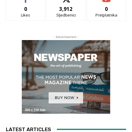
0
3,912
0
Likes
Sljedbenici
Pretplatnika
- Advertisement -
LATEST ARTICLES