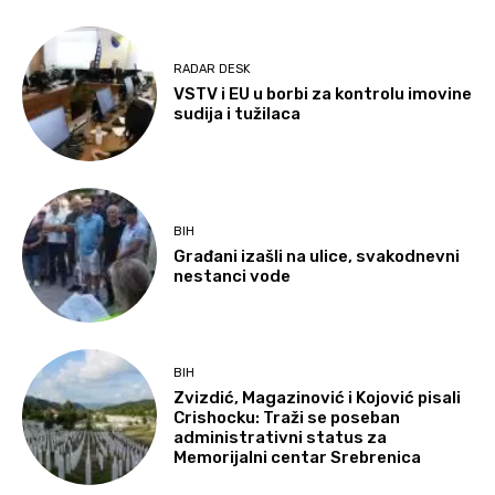
RADAR DESK
VSTV i EU u borbi za kontrolu imovine
sudija i tužilaca
BIH
Građani izašli na ulice, svakodnevni
nestanci vode
BIH
Zvizdić, Magazinović i Kojović pisali
Crishocku: Traži se poseban
administrativni status za
Memorijalni centar Srebrenica