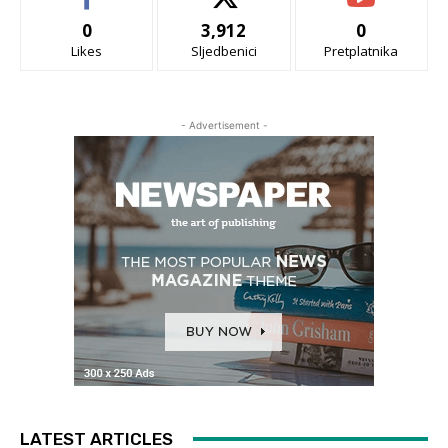
0
3,912
0
Likes
Sljedbenici
Pretplatnika
- Advertisement -
LATEST ARTICLES