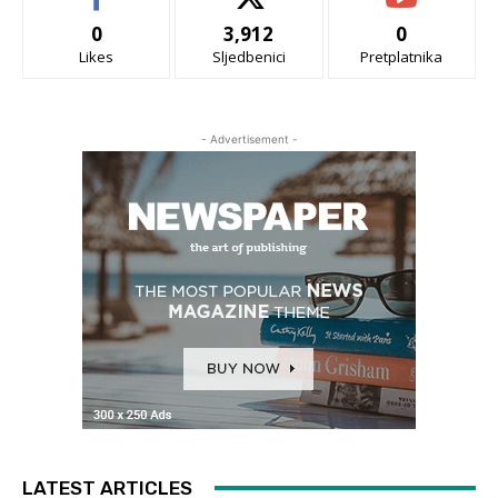
0
3,912
0
Likes
Sljedbenici
Pretplatnika
- Advertisement -
LATEST ARTICLES