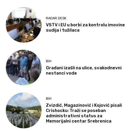
RADAR DESK
VSTV i EU u borbi za kontrolu imovine
sudija i tužilaca
BIH
Građani izašli na ulice, svakodnevni
nestanci vode
BIH
Zvizdić, Magazinović i Kojović pisali
Crishocku: Traži se poseban
administrativni status za
Memorijalni centar Srebrenica