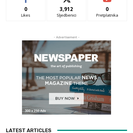
0
3,912
0
Likes
Sljedbenici
Pretplatnika
- Advertisement -
LATEST ARTICLES