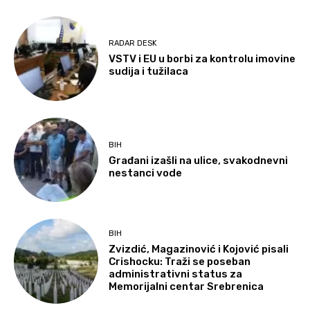
RADAR DESK
VSTV i EU u borbi za kontrolu imovine
sudija i tužilaca
BIH
Građani izašli na ulice, svakodnevni
nestanci vode
BIH
Zvizdić, Magazinović i Kojović pisali
Crishocku: Traži se poseban
administrativni status za
Memorijalni centar Srebrenica