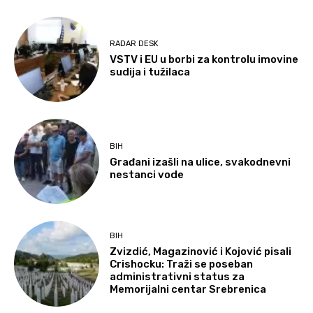
RADAR DESK
VSTV i EU u borbi za kontrolu imovine
sudija i tužilaca
BIH
Građani izašli na ulice, svakodnevni
nestanci vode
BIH
Zvizdić, Magazinović i Kojović pisali
Crishocku: Traži se poseban
administrativni status za
Memorijalni centar Srebrenica