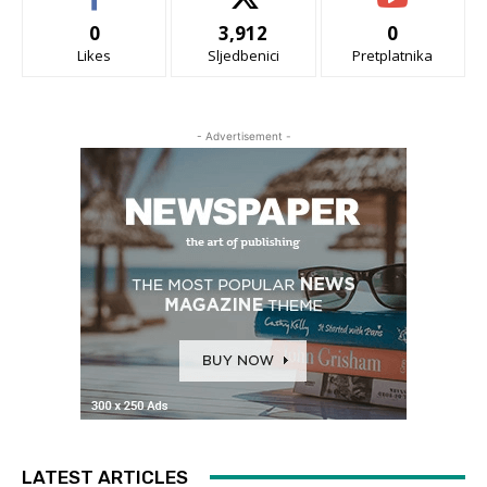
0
3,912
0
Likes
Sljedbenici
Pretplatnika
- Advertisement -
LATEST ARTICLES