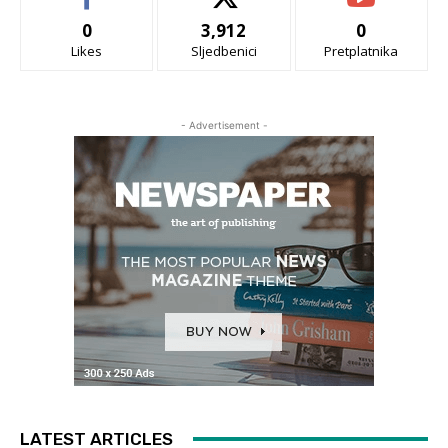
0
3,912
0
Likes
Sljedbenici
Pretplatnika
- Advertisement -
LATEST ARTICLES