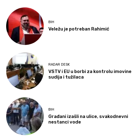
BIH
Veležu je potreban Rahimić
RADAR DESK
VSTV i EU u borbi za kontrolu imovine
sudija i tužilaca
BIH
Građani izašli na ulice, svakodnevni
nestanci vode