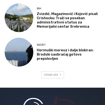
BIH
Zvizdić, Magazinović i Kojović pisali
Crishocku: Traži se poseban
administrativni status za
Memorijalni centar Srebrenica
SVIJET
Hormuški moreuz i dalje blokiran:
Brodski saobraćaj gotovo
prepolovljen
Učitati više