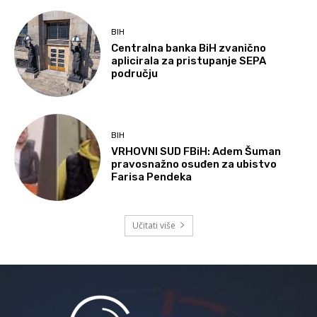
BIH
Centralna banka BiH zvanično
aplicirala za pristupanje SEPA
području
BIH
VRHOVNI SUD FBiH: Adem Šuman
pravosnažno osuđen za ubistvo
Farisa Pendeka
Učitati više