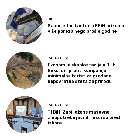
BIH
Samo jedan kanton u FBiH prikupio
više poreza nego prošle godine
RADAR DESK
Ekonomija eksploatacije u BiH:
Rekordni profiti kompanija,
minimalna korist za građane i
nepovratna šteta za prirodu
RADAR DESK
TI BiH: Zabilježene masovne
zloupotrebe javnih resursa pred
izbore