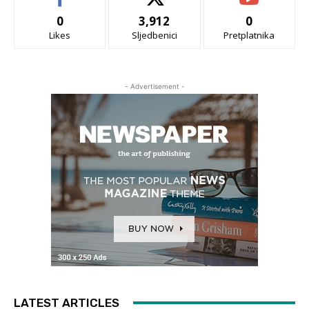
0
3,912
0
Likes
Sljedbenici
Pretplatnika
- Advertisement -
LATEST ARTICLES