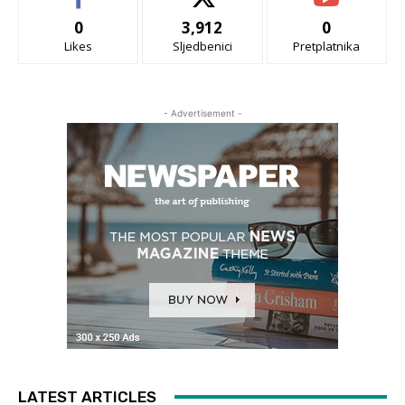
0
3,912
0
Likes
Sljedbenici
Pretplatnika
- Advertisement -
LATEST ARTICLES