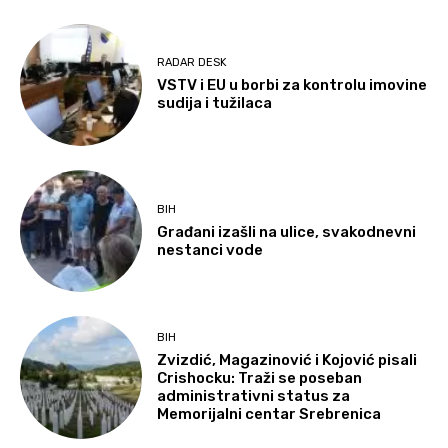
RADAR DESK
VSTV i EU u borbi za kontrolu imovine
sudija i tužilaca
BIH
Građani izašli na ulice, svakodnevni
nestanci vode
BIH
Zvizdić, Magazinović i Kojović pisali
Crishocku: Traži se poseban
administrativni status za
Memorijalni centar Srebrenica