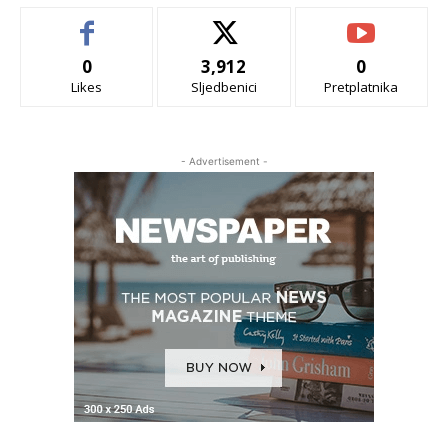
0
3,912
0
Likes
Sljedbenici
Pretplatnika
- Advertisement -