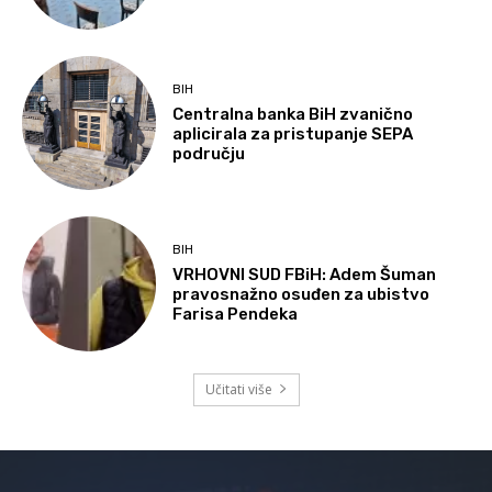
BIH
Centralna banka BiH zvanično
aplicirala za pristupanje SEPA
području
BIH
VRHOVNI SUD FBiH: Adem Šuman
pravosnažno osuđen za ubistvo
Farisa Pendeka
Učitati više