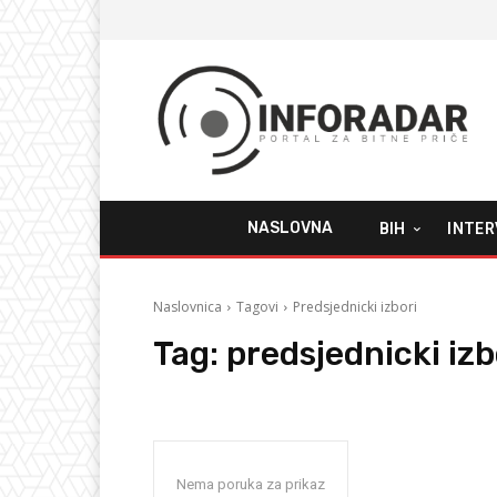
NASLOVNA
BIH
INTER
Naslovnica
Tagovi
Predsjednicki izbori
Tag:
predsjednicki izb
Nema poruka za prikaz