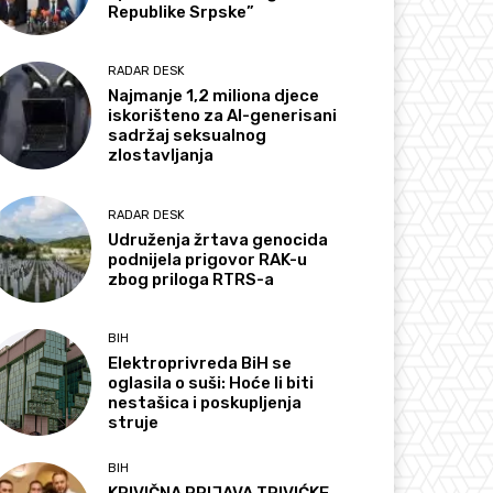
Republike Srpske”
RADAR DESK
Najmanje 1,2 miliona djece
iskorišteno za AI-generisani
sadržaj seksualnog
zlostavljanja
RADAR DESK
Udruženja žrtava genocida
podnijela prigovor RAK-u
zbog priloga RTRS-a
BIH
Elektroprivreda BiH se
oglasila o suši: Hoće li biti
nestašica i poskupljenja
struje
BIH
KRIVIČNA PRIJAVA TRIVIĆKE