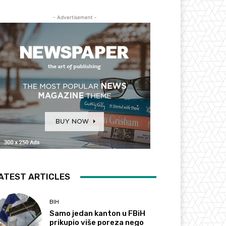
- Advertisement -
ATEST ARTICLES
BIH
Samo jedan kanton u FBiH
prikupio više poreza nego