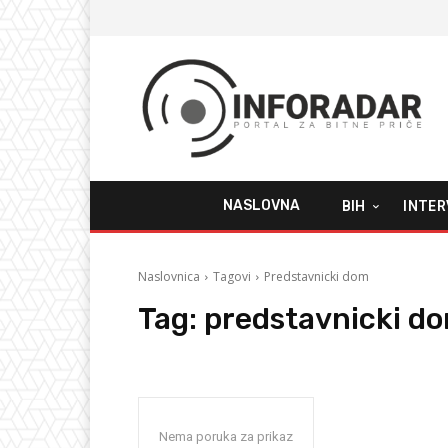
NASLOVNA
BIH
INTER
Naslovnica
Tagovi
Predstavnicki dom
Tag:
predstavnicki d
Nema poruka za prikaz