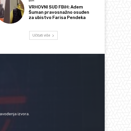
BIH
VRHOVNI SUD FBiH: Adem
Šuman pravosnažno osuđen
za ubistvo Farisa Pendeka
Učitati više
navođenja izvora.