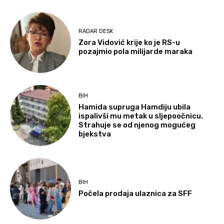
RADAR DESK
Zora Vidović krije ko je RS-u
pozajmio pola milijarde maraka
BIH
Hamida supruga Hamdiju ubila
ispalivši mu metak u sljepoočnicu.
Strahuje se od njenog mogućeg
bjekstva
BIH
Počela prodaja ulaznica za SFF