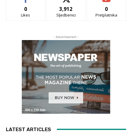
0
3,912
0
Likes
Sljedbenici
Pretplatnika
- Advertisement -
LATEST ARTICLES