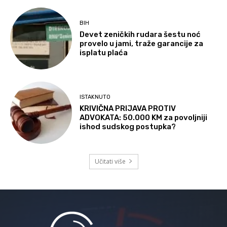
BIH
Devet zeničkih rudara šestu noć
provelo u jami, traže garancije za
isplatu plaća
ISTAKNUTO
KRIVIČNA PRIJAVA PROTIV
ADVOKATA: 50.000 KM za povoljniji
ishod sudskog postupka?
Učitati više