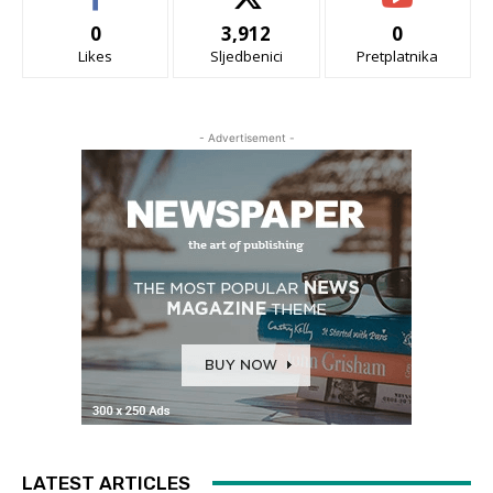
0
3,912
0
Likes
Sljedbenici
Pretplatnika
- Advertisement -
LATEST ARTICLES