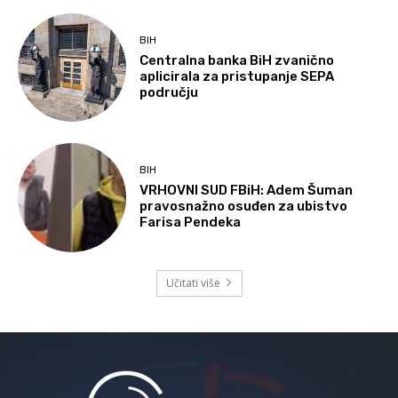
BIH
Centralna banka BiH zvanično
aplicirala za pristupanje SEPA
području
BIH
VRHOVNI SUD FBiH: Adem Šuman
pravosnažno osuđen za ubistvo
Farisa Pendeka
Učitati više