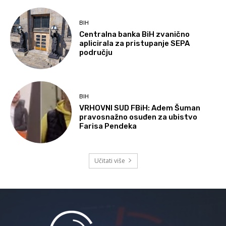
BIH
Centralna banka BiH zvanično
aplicirala za pristupanje SEPA
području
BIH
VRHOVNI SUD FBiH: Adem Šuman
pravosnažno osuđen za ubistvo
Farisa Pendeka
Učitati više