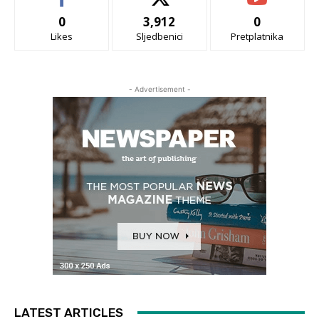
0
3,912
0
Likes
Sljedbenici
Pretplatnika
- Advertisement -
LATEST ARTICLES