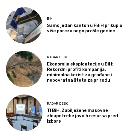
BIH
Samo jedan kanton u FBiH prikupio
više poreza nego prošle godine
RADAR DESK
Ekonomija eksploatacije u BiH:
Rekordni profiti kompanija,
minimalna korist za građane i
nepovratna šteta za prirodu
RADAR DESK
TI BiH: Zabilježene masovne
zloupotrebe javnih resursa pred
izbore