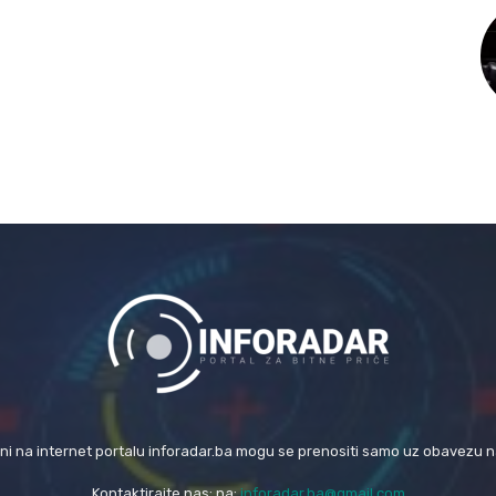
eni na internet portalu inforadar.ba mogu se prenositi samo uz obavezu 
Kontaktirajte nas: na:
inforadar.ba@gmail.com