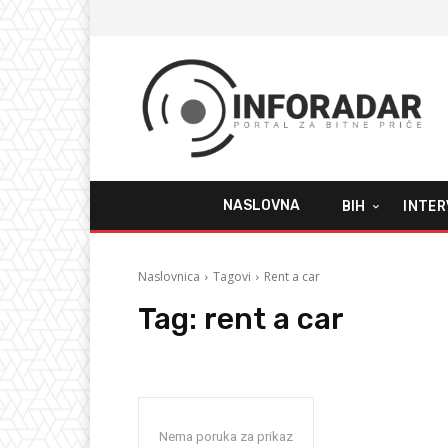
NASLOVNA
BIH
INTER
Naslovnica
Tagovi
Rent a car
Tag:
rent a car
Nema poruka za prikaz