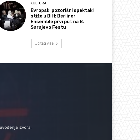
KULTURA
Evropski pozorišni spektakl
stiže u BiH: Berliner
Ensemble prvi put na 8.
Sarajevo Festu
Učitati više
navođenja izvora.