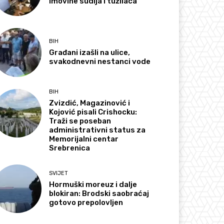
imovine sudija i tužilaca
BIH
Građani izašli na ulice,
svakodnevni nestanci vode
BIH
Zvizdić, Magazinović i
Kojović pisali Crishocku:
Traži se poseban
administrativni status za
Memorijalni centar
Srebrenica
SVIJET
Hormuški moreuz i dalje
blokiran: Brodski saobraćaj
gotovo prepolovljen