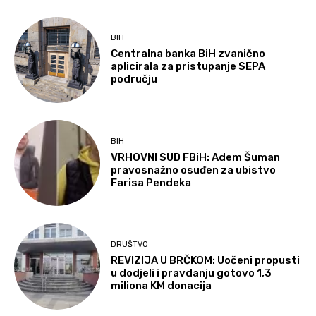
BIH
Centralna banka BiH zvanično
aplicirala za pristupanje SEPA
području
BIH
VRHOVNI SUD FBiH: Adem Šuman
pravosnažno osuđen za ubistvo
Farisa Pendeka
DRUŠTVO
REVIZIJA U BRČKOM: Uočeni propusti
u dodjeli i pravdanju gotovo 1,3
miliona KM donacija