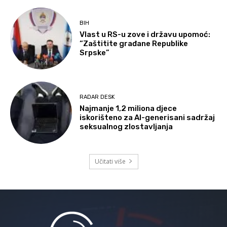
BIH
Vlast u RS-u zove i državu upomoć:
“Zaštitite građane Republike
Srpske”
RADAR DESK
Najmanje 1,2 miliona djece
iskorišteno za AI-generisani sadržaj
seksualnog zlostavljanja
Učitati više