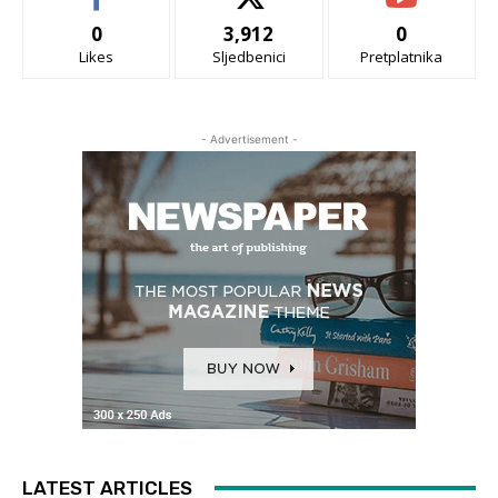
0
3,912
0
Likes
Sljedbenici
Pretplatnika
- Advertisement -
LATEST ARTICLES