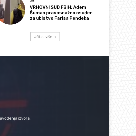
BIH
VRHOVNI SUD FBiH: Adem
Šuman pravosnažno osuđen
za ubistvo Farisa Pendeka
Učitati više
navođenja izvora.