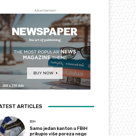
- Advertisement -
ATEST ARTICLES
BIH
Samo jedan kanton u FBiH
prikupio više poreza nego