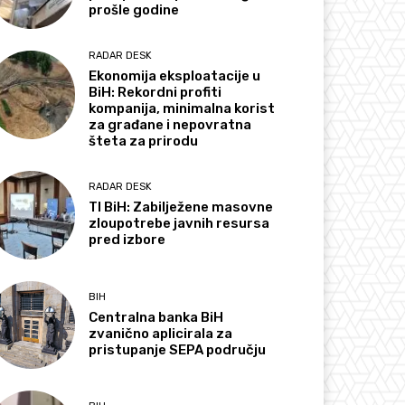
prošle godine
RADAR DESK
Ekonomija eksploatacije u
BiH: Rekordni profiti
kompanija, minimalna korist
za građane i nepovratna
šteta za prirodu
RADAR DESK
TI BiH: Zabilježene masovne
zloupotrebe javnih resursa
pred izbore
BIH
Centralna banka BiH
zvanično aplicirala za
pristupanje SEPA području