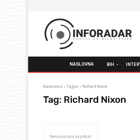
NASLOVNA
BIH
INTER
Naslovnica
Tagovi
Richard Nixon
Tag:
Richard Nixon
Nema poruka za prikaz