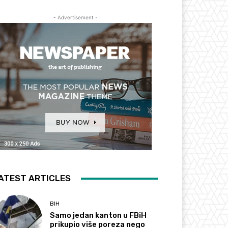
- Advertisement -
ATEST ARTICLES
BIH
Samo jedan kanton u FBiH
prikupio više poreza nego