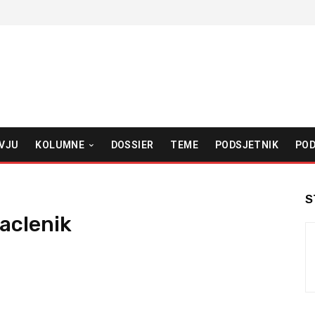
VJU
KOLUMNE
DOSSIER
TEME
PODSJETNIK
POD
S
naclenik