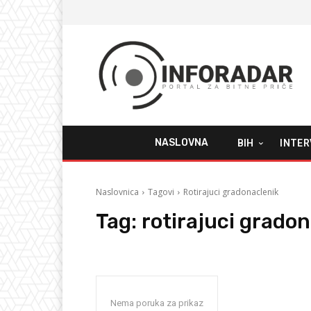
NASLOVNA
BIH
INTER
Naslovnica
Tagovi
Rotirajuci gradonaclenik
Tag:
rotirajuci grado
Nema poruka za prikaz