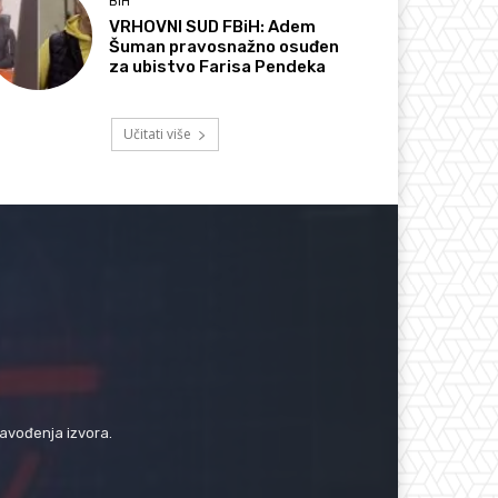
BIH
VRHOVNI SUD FBiH: Adem
Šuman pravosnažno osuđen
za ubistvo Farisa Pendeka
Učitati više
navođenja izvora.