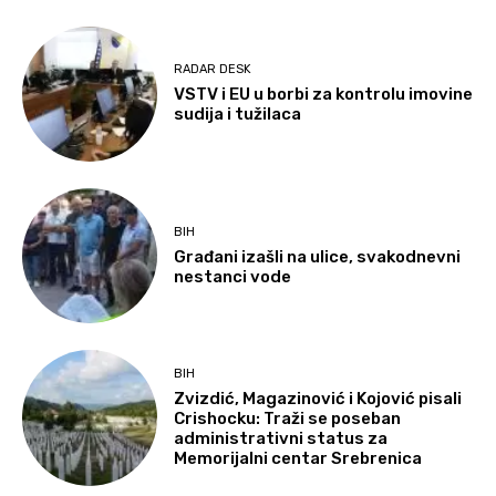
RADAR DESK
VSTV i EU u borbi za kontrolu imovine
sudija i tužilaca
BIH
Građani izašli na ulice, svakodnevni
nestanci vode
BIH
Zvizdić, Magazinović i Kojović pisali
Crishocku: Traži se poseban
administrativni status za
Memorijalni centar Srebrenica