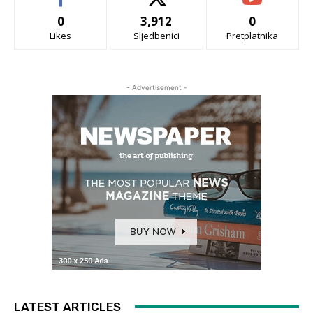
0
3,912
0
Likes
Sljedbenici
Pretplatnika
- Advertisement -
LATEST ARTICLES