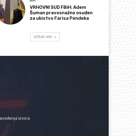
BIH
VRHOVNI SUD FBiH: Adem
Šuman pravosnažno osuđen
za ubistvo Farisa Pendeka
Učitati više
navođenja izvora.