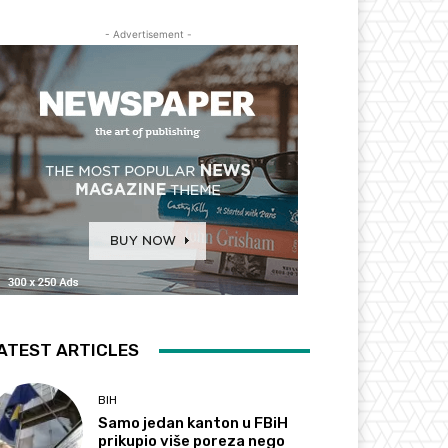
- Advertisement -
ATEST ARTICLES
BIH
Samo jedan kanton u FBiH
prikupio više poreza nego