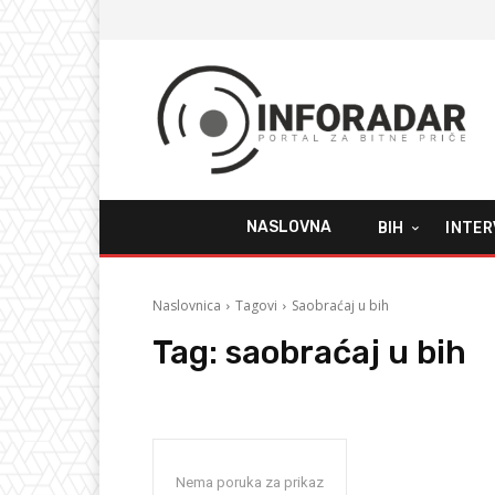
NASLOVNA
BIH
INTER
Naslovnica
Tagovi
Saobraćaj u bih
Tag:
saobraćaj u bih
Nema poruka za prikaz