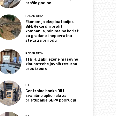
prošle godine
RADAR DESK
Ekonomija eksploatacije u
BiH: Rekordni profiti
kompanija, minimalna korist
za građane i nepovratna
šteta za prirodu
RADAR DESK
TI BiH: Zabilježene masovne
zloupotrebe javnih resursa
pred izbore
BIH
Centralna banka BiH
zvanično aplicirala za
pristupanje SEPA području