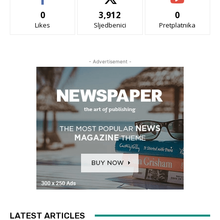
0
3,912
0
Likes
Sljedbenici
Pretplatnika
- Advertisement -
LATEST ARTICLES