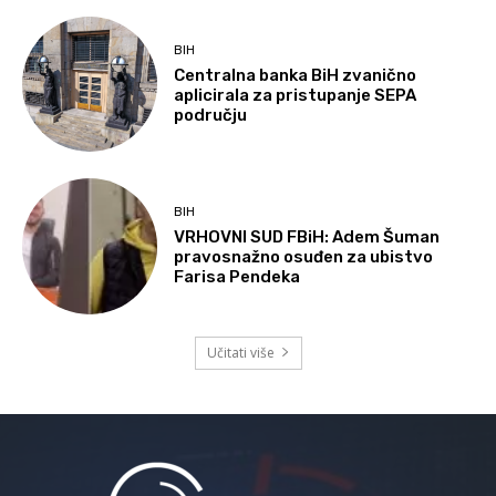
BIH
Centralna banka BiH zvanično
aplicirala za pristupanje SEPA
području
BIH
VRHOVNI SUD FBiH: Adem Šuman
pravosnažno osuđen za ubistvo
Farisa Pendeka
Učitati više