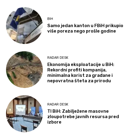
BIH
Samo jedan kanton u FBiH prikupio
više poreza nego prošle godine
RADAR DESK
Ekonomija eksploatacije u BiH:
Rekordni profiti kompanija,
minimalna korist za građane i
nepovratna šteta za prirodu
RADAR DESK
TI BiH: Zabilježene masovne
zloupotrebe javnih resursa pred
izbore