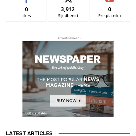
0
3,912
0
Likes
Sljedbenici
Pretplatnika
- Advertisement -
LATEST ARTICLES