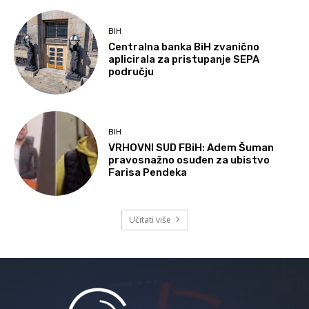
BIH
Centralna banka BiH zvanično
aplicirala za pristupanje SEPA
području
BIH
VRHOVNI SUD FBiH: Adem Šuman
pravosnažno osuđen za ubistvo
Farisa Pendeka
Učitati više