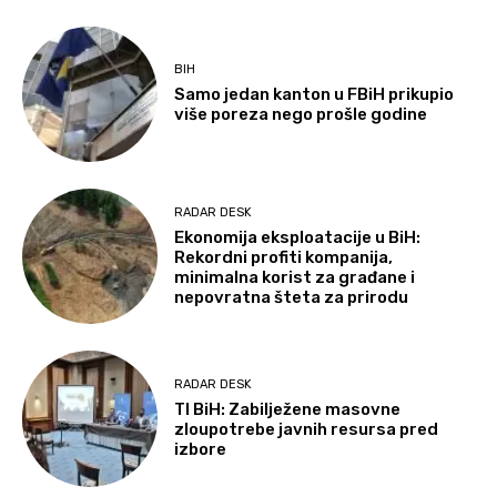
BIH
Samo jedan kanton u FBiH prikupio
više poreza nego prošle godine
RADAR DESK
Ekonomija eksploatacije u BiH:
Rekordni profiti kompanija,
minimalna korist za građane i
nepovratna šteta za prirodu
RADAR DESK
TI BiH: Zabilježene masovne
zloupotrebe javnih resursa pred
izbore