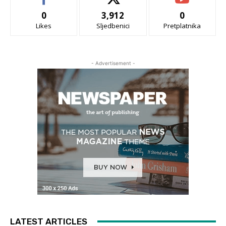
0
3,912
0
Likes
Sljedbenici
Pretplatnika
- Advertisement -
LATEST ARTICLES