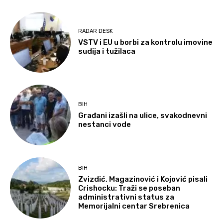
RADAR DESK
VSTV i EU u borbi za kontrolu imovine
sudija i tužilaca
BIH
Građani izašli na ulice, svakodnevni
nestanci vode
BIH
Zvizdić, Magazinović i Kojović pisali
Crishocku: Traži se poseban
administrativni status za
Memorijalni centar Srebrenica