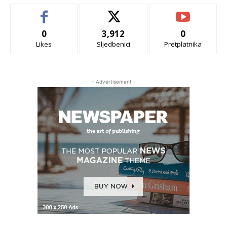
0
3,912
0
Likes
Sljedbenici
Pretplatnika
- Advertisement -