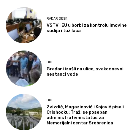
RADAR DESK
VSTV i EU u borbi za kontrolu imovine
sudija i tužilaca
BIH
Građani izašli na ulice, svakodnevni
nestanci vode
BIH
Zvizdić, Magazinović i Kojović pisali
Crishocku: Traži se poseban
administrativni status za
Memorijalni centar Srebrenica