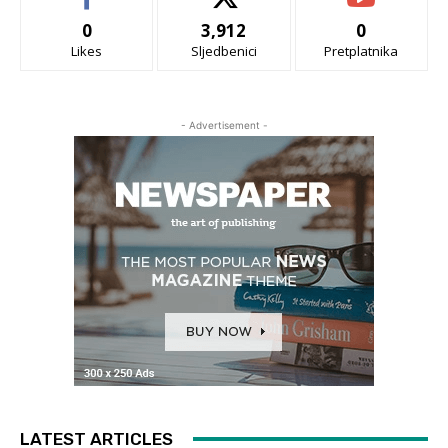
0
3,912
0
Likes
Sljedbenici
Pretplatnika
- Advertisement -
LATEST ARTICLES