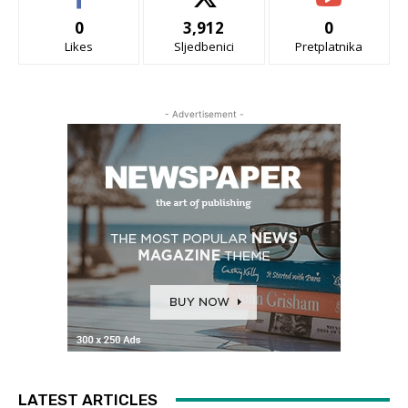
0
3,912
0
Likes
Sljedbenici
Pretplatnika
- Advertisement -
LATEST ARTICLES