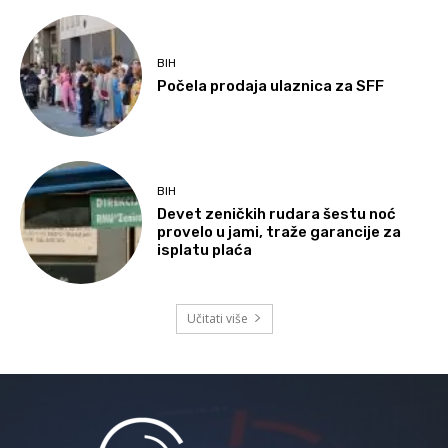
BIH
Počela prodaja ulaznica za SFF
BIH
Devet zeničkih rudara šestu noć
provelo u jami, traže garancije za
isplatu plaća
Učitati više