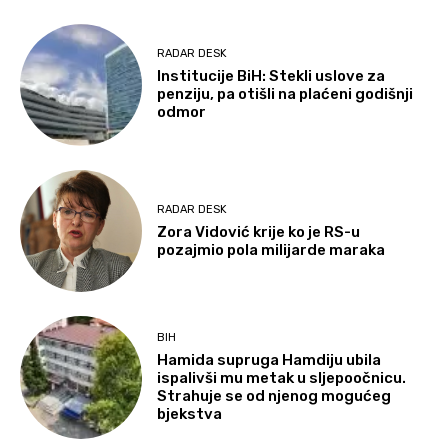
RADAR DESK
Institucije BiH: Stekli uslove za
penziju, pa otišli na plaćeni godišnji
odmor
RADAR DESK
Zora Vidović krije ko je RS-u
pozajmio pola milijarde maraka
BIH
Hamida supruga Hamdiju ubila
ispalivši mu metak u sljepoočnicu.
Strahuje se od njenog mogućeg
bjekstva