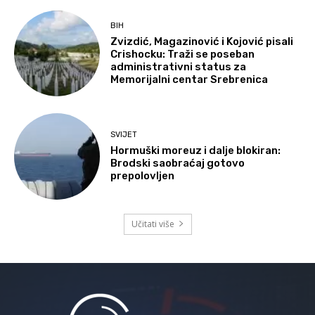
BIH
Zvizdić, Magazinović i Kojović pisali
Crishocku: Traži se poseban
administrativni status za
Memorijalni centar Srebrenica
SVIJET
Hormuški moreuz i dalje blokiran:
Brodski saobraćaj gotovo
prepolovljen
Učitati više