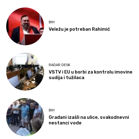
BIH
Veležu je potreban Rahimić
RADAR DESK
VSTV i EU u borbi za kontrolu imovine
sudija i tužilaca
BIH
Građani izašli na ulice, svakodnevni
nestanci vode