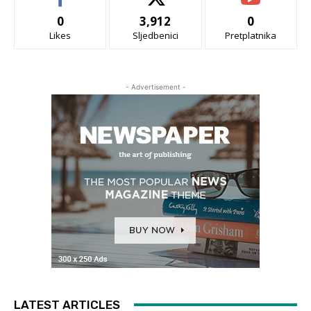
0
3,912
0
Likes
Sljedbenici
Pretplatnika
- Advertisement -
LATEST ARTICLES