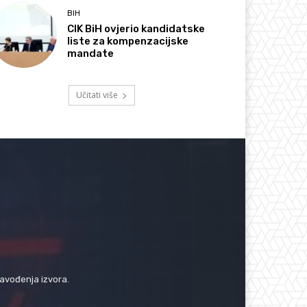
BIH
CIK BiH ovjerio kandidatske
liste za kompenzacijske
mandate
Učitati više
navođenja izvora.