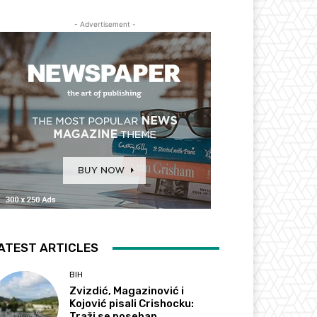
- Advertisement -
ATEST ARTICLES
BIH
Zvizdić, Magazinović i
Kojović pisali Crishocku:
Traži se poseban