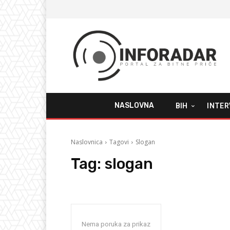
NASLOVNA
BIH
INTER
Naslovnica
Tagovi
Slogan
Tag:
slogan
Nema poruka za prikaz