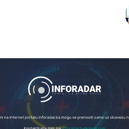
eni na internet portalu inforadar.ba mogu se prenositi samo uz obavezu 
Kontaktirajte nas: na:
inforadar.ba@gmail.com