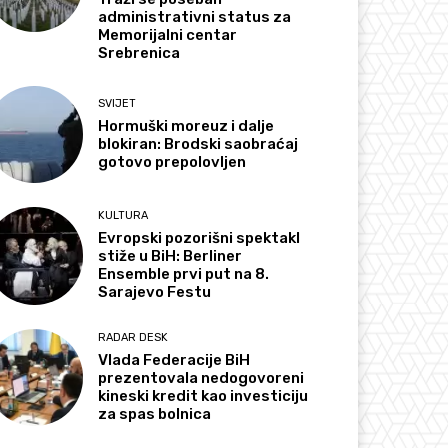
administrativni status za
Memorijalni centar
Srebrenica
SVIJET
Hormuški moreuz i dalje
blokiran: Brodski saobraćaj
gotovo prepolovljen
KULTURA
Evropski pozorišni spektakl
stiže u BiH: Berliner
Ensemble prvi put na 8.
Sarajevo Festu
RADAR DESK
Vlada Federacije BiH
prezentovala nedogovoreni
kineski kredit kao investiciju
za spas bolnica