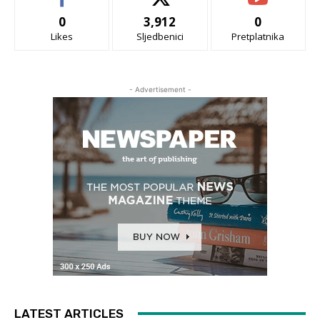
0
3,912
0
Likes
Sljedbenici
Pretplatnika
- Advertisement -
LATEST ARTICLES