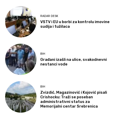
RADAR DESK
VSTV i EU u borbi za kontrolu imovine
sudija i tužilaca
BIH
Građani izašli na ulice, svakodnevni
nestanci vode
BIH
Zvizdić, Magazinović i Kojović pisali
Crishocku: Traži se poseban
administrativni status za
Memorijalni centar Srebrenica