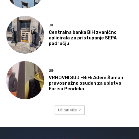
BIH
Centralna banka BiH zvanično
aplicirala za pristupanje SEPA
području
BIH
VRHOVNI SUD FBiH: Adem Šuman
pravosnažno osuđen za ubistvo
Farisa Pendeka
Učitati više