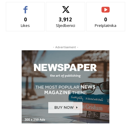
0
3,912
0
Likes
Sljedbenici
Pretplatnika
- Advertisement -