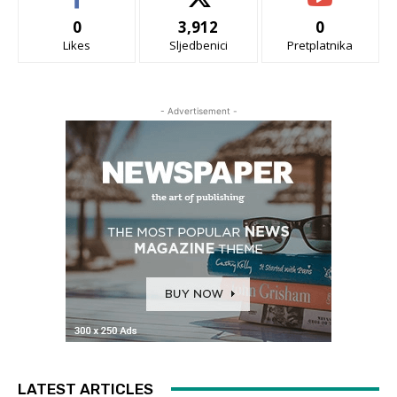
0
3,912
0
Likes
Sljedbenici
Pretplatnika
- Advertisement -
LATEST ARTICLES