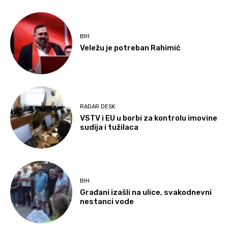
BIH
Veležu je potreban Rahimić
RADAR DESK
VSTV i EU u borbi za kontrolu imovine
sudija i tužilaca
BIH
Građani izašli na ulice, svakodnevni
nestanci vode