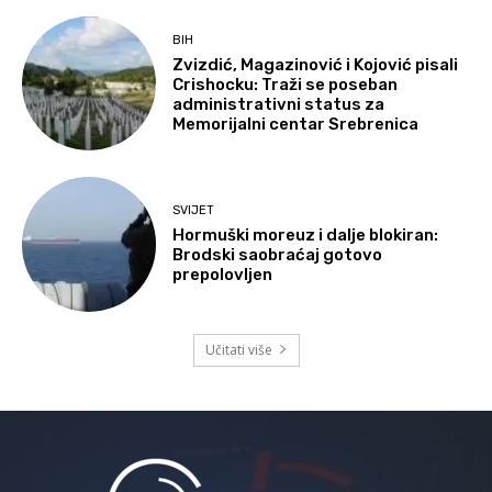
BIH
Zvizdić, Magazinović i Kojović pisali
Crishocku: Traži se poseban
administrativni status za
Memorijalni centar Srebrenica
SVIJET
Hormuški moreuz i dalje blokiran:
Brodski saobraćaj gotovo
prepolovljen
Učitati više