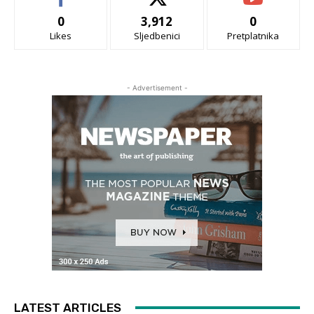
0
3,912
0
Likes
Sljedbenici
Pretplatnika
- Advertisement -
LATEST ARTICLES