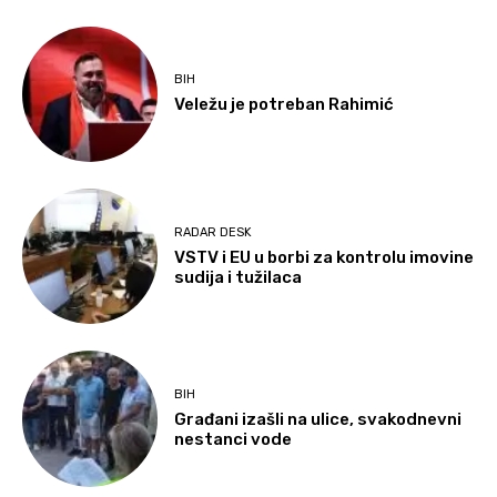
BIH
Veležu je potreban Rahimić
RADAR DESK
VSTV i EU u borbi za kontrolu imovine
sudija i tužilaca
BIH
Građani izašli na ulice, svakodnevni
nestanci vode