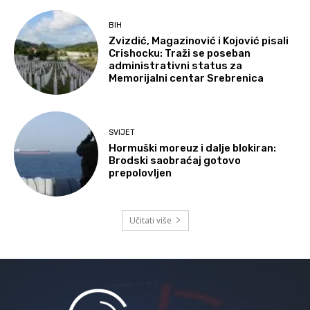
BIH
Zvizdić, Magazinović i Kojović pisali
Crishocku: Traži se poseban
administrativni status za
Memorijalni centar Srebrenica
SVIJET
Hormuški moreuz i dalje blokiran:
Brodski saobraćaj gotovo
prepolovljen
Učitati više