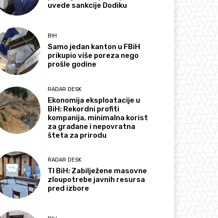
uvede sankcije Dodiku
BIH
Samo jedan kanton u FBiH
prikupio više poreza nego
prošle godine
RADAR DESK
Ekonomija eksploatacije u
BiH: Rekordni profiti
kompanija, minimalna korist
za građane i nepovratna
šteta za prirodu
RADAR DESK
TI BiH: Zabilježene masovne
zloupotrebe javnih resursa
pred izbore