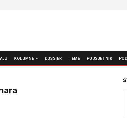
VJU
KOLUMNE
DOSSIER
TEME
PODSJETNIK
POD
S
inara