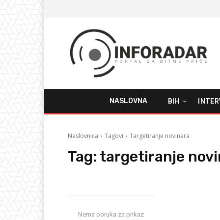
NASLOVNA
BIH
INTER
Naslovnica
Tagovi
Targetiranje novinara
Tag:
targetiranje nov
Nema poruka za prikaz