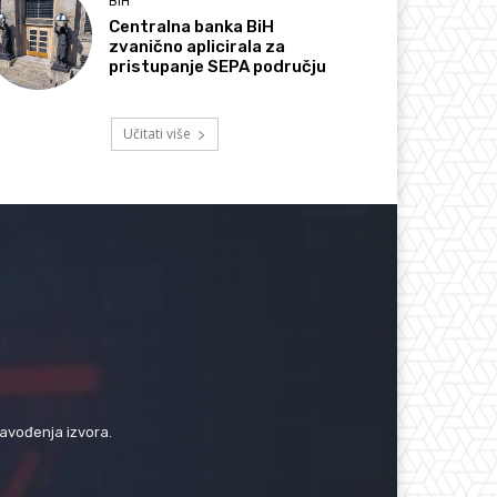
BIH
Centralna banka BiH
zvanično aplicirala za
pristupanje SEPA području
Učitati više
navođenja izvora.