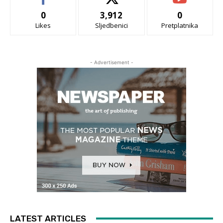
0
3,912
0
Likes
Sljedbenici
Pretplatnika
- Advertisement -
LATEST ARTICLES