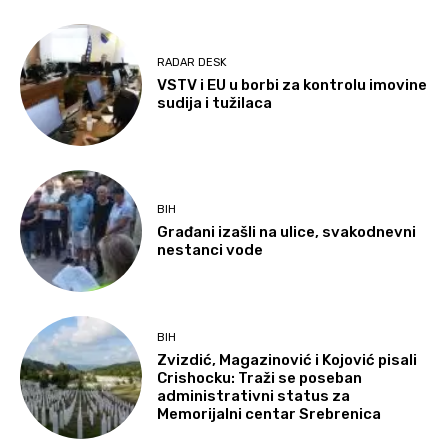
RADAR DESK
VSTV i EU u borbi za kontrolu imovine
sudija i tužilaca
BIH
Građani izašli na ulice, svakodnevni
nestanci vode
BIH
Zvizdić, Magazinović i Kojović pisali
Crishocku: Traži se poseban
administrativni status za
Memorijalni centar Srebrenica