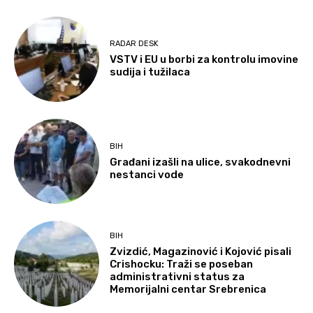
RADAR DESK
VSTV i EU u borbi za kontrolu imovine
sudija i tužilaca
BIH
Građani izašli na ulice, svakodnevni
nestanci vode
BIH
Zvizdić, Magazinović i Kojović pisali
Crishocku: Traži se poseban
administrativni status za
Memorijalni centar Srebrenica