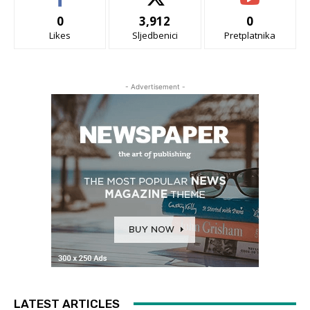
0
3,912
0
Likes
Sljedbenici
Pretplatnika
- Advertisement -
LATEST ARTICLES