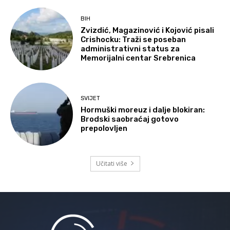
BIH
Zvizdić, Magazinović i Kojović pisali
Crishocku: Traži se poseban
administrativni status za
Memorijalni centar Srebrenica
SVIJET
Hormuški moreuz i dalje blokiran:
Brodski saobraćaj gotovo
prepolovljen
Učitati više