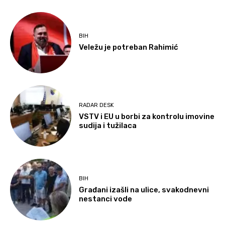
BIH
Veležu je potreban Rahimić
RADAR DESK
VSTV i EU u borbi za kontrolu imovine
sudija i tužilaca
BIH
Građani izašli na ulice, svakodnevni
nestanci vode