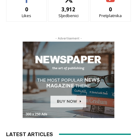
0
3,912
0
Likes
Sljedbenici
Pretplatnika
- Advertisement -
LATEST ARTICLES