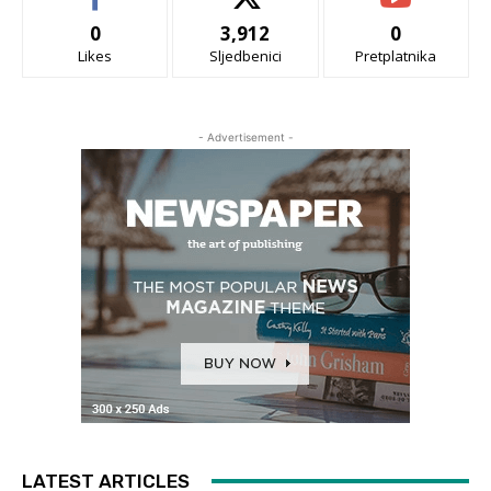
0
3,912
0
Likes
Sljedbenici
Pretplatnika
- Advertisement -
LATEST ARTICLES