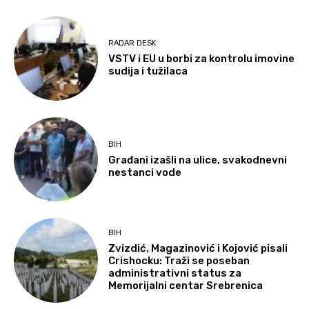
RADAR DESK
VSTV i EU u borbi za kontrolu imovine
sudija i tužilaca
BIH
Građani izašli na ulice, svakodnevni
nestanci vode
BIH
Zvizdić, Magazinović i Kojović pisali
Crishocku: Traži se poseban
administrativni status za
Memorijalni centar Srebrenica