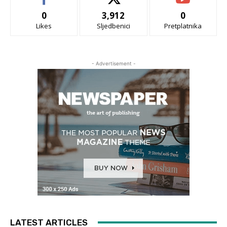
0
3,912
0
Likes
Sljedbenici
Pretplatnika
- Advertisement -
LATEST ARTICLES