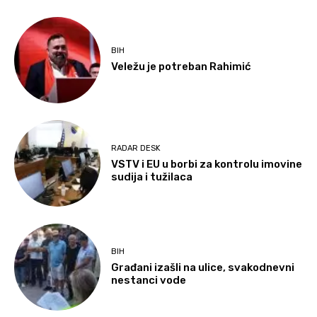
BIH
Veležu je potreban Rahimić
RADAR DESK
VSTV i EU u borbi za kontrolu imovine
sudija i tužilaca
BIH
Građani izašli na ulice, svakodnevni
nestanci vode