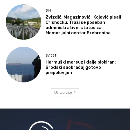
BIH
Zvizdić, Magazinović i Kojović pisali
Crishocku: Traži se poseban
administrativni status za
Memorijalni centar Srebrenica
SVIJET
Hormuški moreuz i dalje blokiran:
Brodski saobraćaj gotovo
prepolovljen
Učitati više