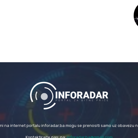
eni na internet portalu inforadar.ba mogu se prenositi samo uz obavezu 
Kontaktirajte nas: na:
inforadar.ba@gmail.com