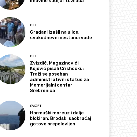
imovine sudija i tužilaca
BIH
Građani izašli na ulice,
svakodnevni nestanci vode
BIH
Zvizdić, Magazinović i
Kojović pisali Crishocku:
Traži se poseban
administrativni status za
Memorijalni centar
Srebrenica
SVIJET
Hormuški moreuz i dalje
blokiran: Brodski saobraćaj
gotovo prepolovljen