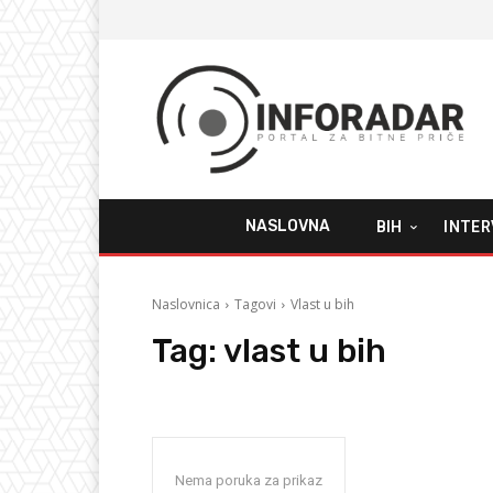
NASLOVNA
BIH
INTER
Naslovnica
Tagovi
Vlast u bih
Tag:
vlast u bih
Nema poruka za prikaz