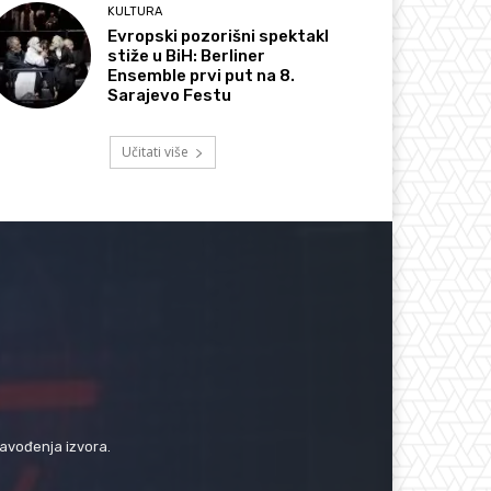
KULTURA
Evropski pozorišni spektakl
stiže u BiH: Berliner
Ensemble prvi put na 8.
Sarajevo Festu
Učitati više
navođenja izvora.