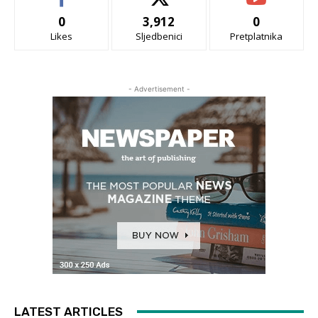
0
3,912
0
Likes
Sljedbenici
Pretplatnika
- Advertisement -
LATEST ARTICLES