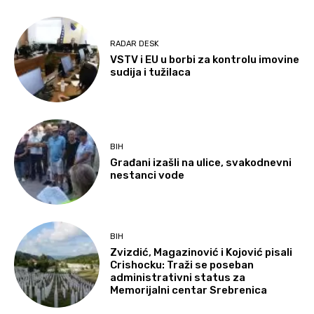
RADAR DESK
VSTV i EU u borbi za kontrolu imovine
sudija i tužilaca
BIH
Građani izašli na ulice, svakodnevni
nestanci vode
BIH
Zvizdić, Magazinović i Kojović pisali
Crishocku: Traži se poseban
administrativni status za
Memorijalni centar Srebrenica