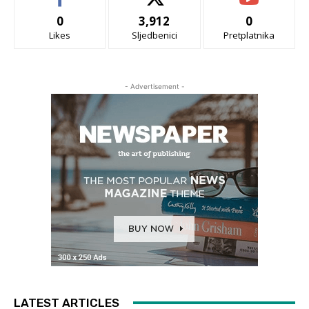
0
3,912
0
Likes
Sljedbenici
Pretplatnika
- Advertisement -
LATEST ARTICLES