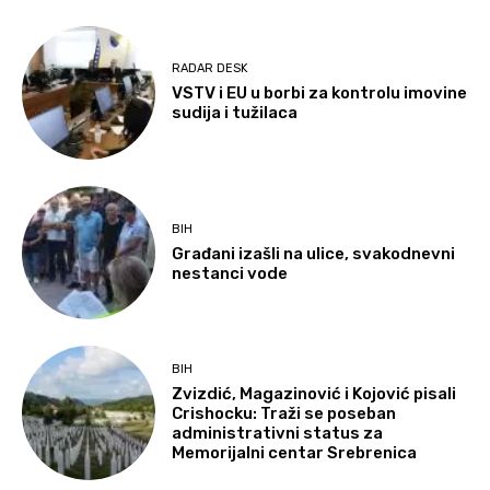
RADAR DESK
VSTV i EU u borbi za kontrolu imovine
sudija i tužilaca
BIH
Građani izašli na ulice, svakodnevni
nestanci vode
BIH
Zvizdić, Magazinović i Kojović pisali
Crishocku: Traži se poseban
administrativni status za
Memorijalni centar Srebrenica