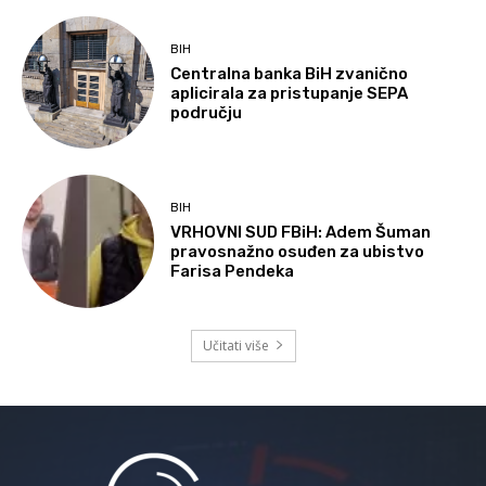
BIH
Centralna banka BiH zvanično
aplicirala za pristupanje SEPA
području
BIH
VRHOVNI SUD FBiH: Adem Šuman
pravosnažno osuđen za ubistvo
Farisa Pendeka
Učitati više