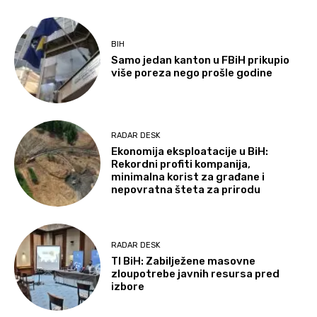
BIH
Samo jedan kanton u FBiH prikupio
više poreza nego prošle godine
RADAR DESK
Ekonomija eksploatacije u BiH:
Rekordni profiti kompanija,
minimalna korist za građane i
nepovratna šteta za prirodu
RADAR DESK
TI BiH: Zabilježene masovne
zloupotrebe javnih resursa pred
izbore