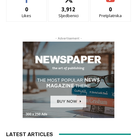
0
3,912
0
Likes
Sljedbenici
Pretplatnika
- Advertisement -
LATEST ARTICLES