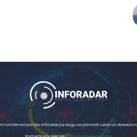
eni na internet portalu inforadar.ba mogu se prenositi samo uz obavezu 
Kontaktirajte nas: na:
inforadar.ba@gmail.com