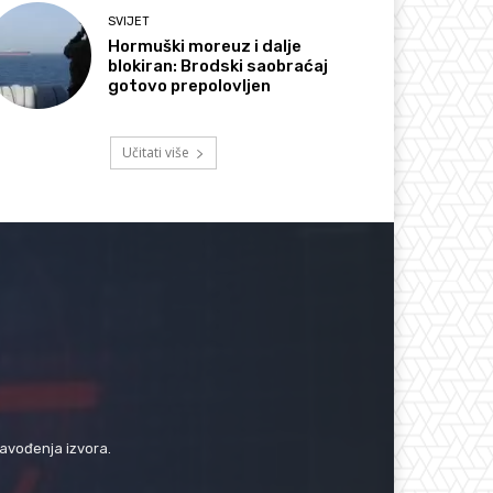
SVIJET
Hormuški moreuz i dalje
blokiran: Brodski saobraćaj
gotovo prepolovljen
Učitati više
navođenja izvora.