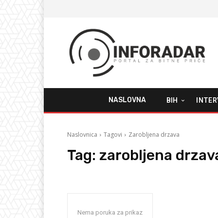
NASLOVNA
BIH
INTER
Naslovnica
Tagovi
Zarobljena drzava
Tag:
zarobljena drzav
Nema poruka za prikaz