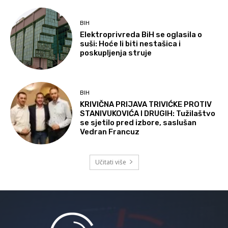
BIH
Elektroprivreda BiH se oglasila o
suši: Hoće li biti nestašica i
poskupljenja struje
BIH
KRIVIČNA PRIJAVA TRIVIĆKE PROTIV
STANIVUKOVIĆA I DRUGIH: Tužilaštvo
se sjetilo pred izbore, saslušan
Vedran Francuz
Učitati više