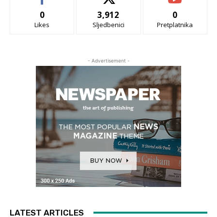
0
3,912
0
Likes
Sljedbenici
Pretplatnika
- Advertisement -
LATEST ARTICLES