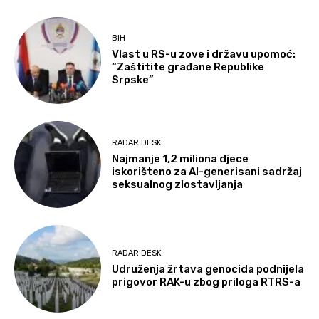
BIH
Vlast u RS-u zove i državu upomoć:
“Zaštitite građane Republike
Srpske”
RADAR DESK
Najmanje 1,2 miliona djece
iskorišteno za AI-generisani sadržaj
seksualnog zlostavljanja
RADAR DESK
Udruženja žrtava genocida podnijela
prigovor RAK-u zbog priloga RTRS-a