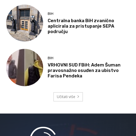
BIH
Centralna banka BiH zvanično
aplicirala za pristupanje SEPA
području
BIH
VRHOVNI SUD FBiH: Adem Šuman
pravosnažno osuđen za ubistvo
Farisa Pendeka
Učitati više