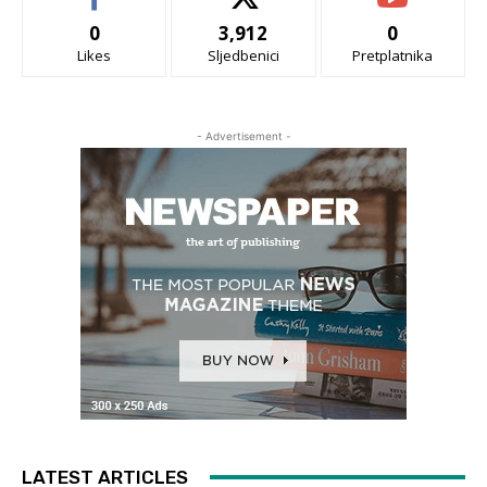
0
3,912
0
Likes
Sljedbenici
Pretplatnika
- Advertisement -
LATEST ARTICLES