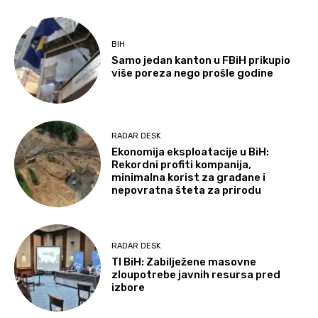
BIH
Samo jedan kanton u FBiH prikupio
više poreza nego prošle godine
RADAR DESK
Ekonomija eksploatacije u BiH:
Rekordni profiti kompanija,
minimalna korist za građane i
nepovratna šteta za prirodu
RADAR DESK
TI BiH: Zabilježene masovne
zloupotrebe javnih resursa pred
izbore